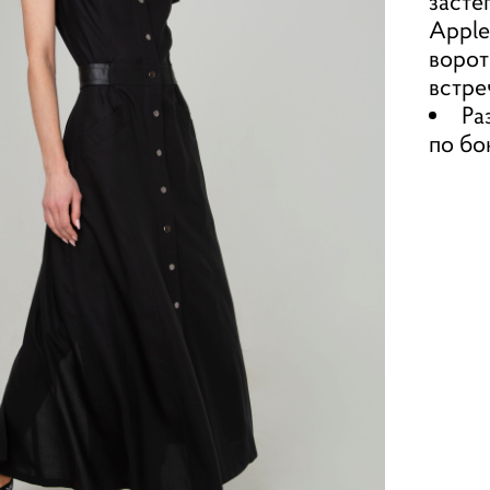
засте
Apple
ворот
встре
Ра
по бо