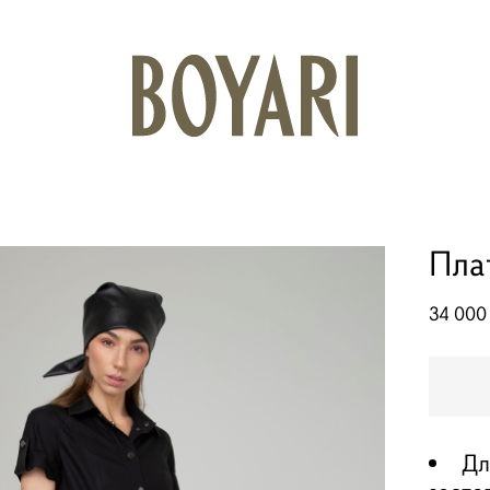
Пла
34 000
Дл